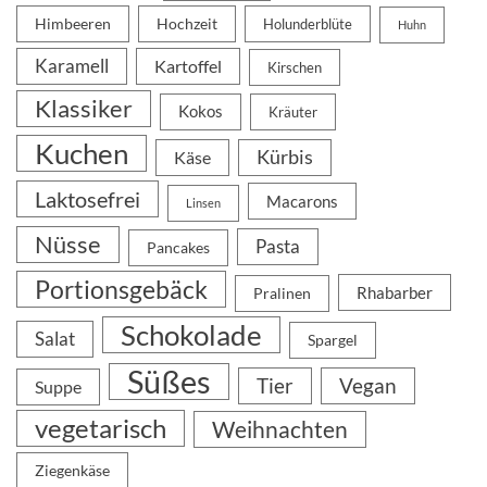
Himbeeren
Hochzeit
Holunderblüte
Huhn
Karamell
Kartoffel
Kirschen
Klassiker
Kokos
Kräuter
Kuchen
Kürbis
Käse
Laktosefrei
Macarons
Linsen
Nüsse
Pasta
Pancakes
Portionsgebäck
Rhabarber
Pralinen
Schokolade
Salat
Spargel
Süßes
Tier
Vegan
Suppe
vegetarisch
Weihnachten
Ziegenkäse