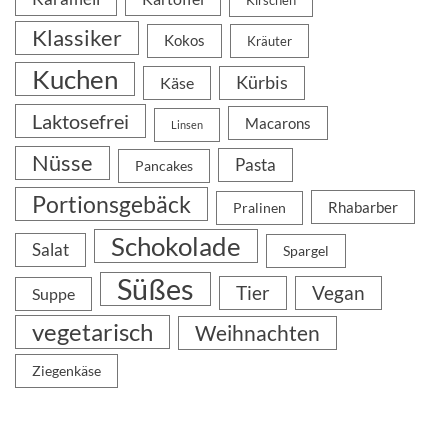
Kirschen
Klassiker
Kokos
Kräuter
Kuchen
Kürbis
Käse
Laktosefrei
Macarons
Linsen
Nüsse
Pasta
Pancakes
Portionsgebäck
Rhabarber
Pralinen
Schokolade
Salat
Spargel
Süßes
Tier
Vegan
Suppe
vegetarisch
Weihnachten
Ziegenkäse