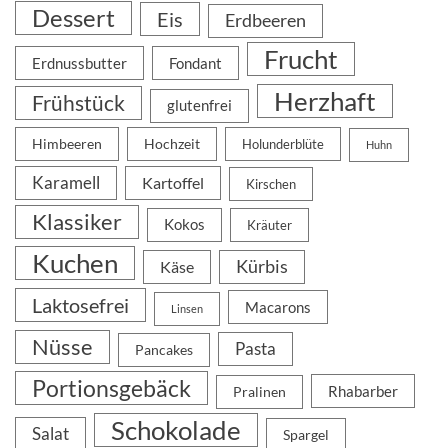
Dessert
Eis
Erdbeeren
Frucht
Erdnussbutter
Fondant
Herzhaft
Frühstück
glutenfrei
Himbeeren
Hochzeit
Holunderblüte
Huhn
Karamell
Kartoffel
Kirschen
Klassiker
Kokos
Kräuter
Kuchen
Kürbis
Käse
Laktosefrei
Macarons
Linsen
Nüsse
Pasta
Pancakes
Portionsgebäck
Rhabarber
Pralinen
Schokolade
Salat
Spargel