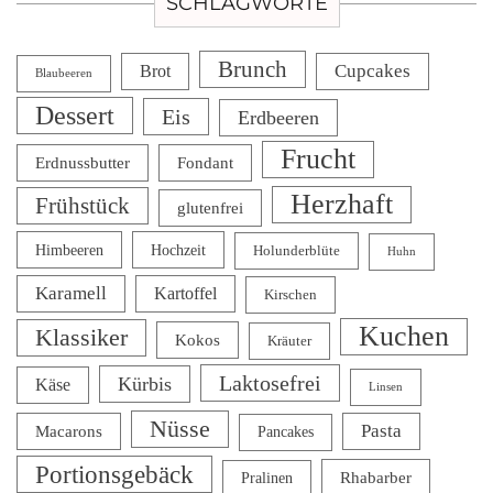
SCHLAGWORTE
Brunch
Cupcakes
Brot
Blaubeeren
Dessert
Eis
Erdbeeren
Frucht
Erdnussbutter
Fondant
Herzhaft
Frühstück
glutenfrei
Himbeeren
Hochzeit
Holunderblüte
Huhn
Karamell
Kartoffel
Kirschen
Kuchen
Klassiker
Kokos
Kräuter
Laktosefrei
Kürbis
Käse
Linsen
Nüsse
Pasta
Macarons
Pancakes
Portionsgebäck
Rhabarber
Pralinen