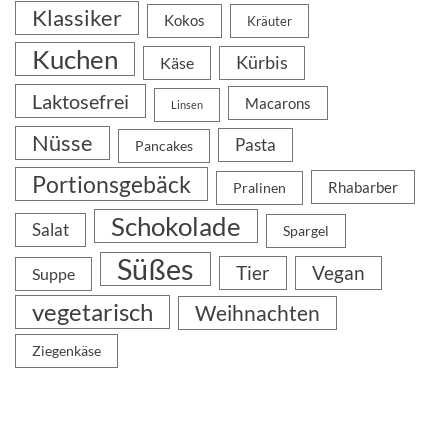
Klassiker
Kokos
Kräuter
Kuchen
Kürbis
Käse
Laktosefrei
Macarons
Linsen
Nüsse
Pasta
Pancakes
Portionsgebäck
Rhabarber
Pralinen
Schokolade
Salat
Spargel
Süßes
Tier
Vegan
Suppe
vegetarisch
Weihnachten
Ziegenkäse