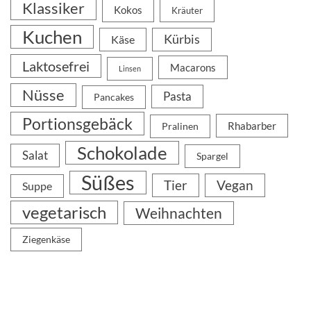
Klassiker
Kokos
Kräuter
Kuchen
Kürbis
Käse
Laktosefrei
Macarons
Linsen
Nüsse
Pasta
Pancakes
Portionsgebäck
Rhabarber
Pralinen
Schokolade
Salat
Spargel
Süßes
Tier
Vegan
Suppe
vegetarisch
Weihnachten
Ziegenkäse