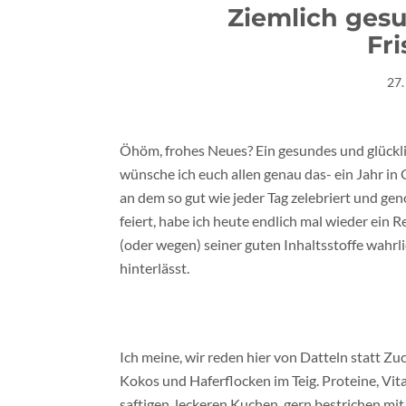
Ziemlich ges
Fr
27.
Öhöm, frohes Neues? Ein gesundes und glücklich
wünsche ich euch allen genau das- ein Jahr in
an dem so gut wie jeder Tag zelebriert und g
feiert, habe ich heute endlich mal wieder ein
(oder wegen) seiner guten Inhaltsstoffe wahrl
hinterlässt.
Ich meine, wir reden hier von Datteln statt Z
Kokos und Haferflocken im Teig. Proteine, Vitam
saftigen, leckeren Kuchen, gern bestrichen m