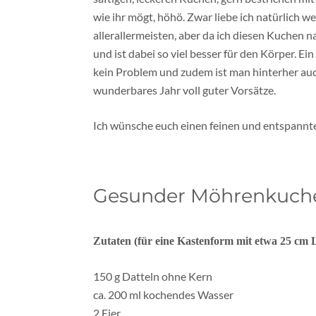
wie ihr mögt, höhö. Zwar liebe ich natürlich w
allerallermeisten, aber da ich diesen Kuchen
und ist dabei so viel besser für den Körper. E
kein Problem und zudem ist man hinterher auch
wunderbares Jahr voll guter Vorsätze.
Ich wünsche euch einen feinen und entspannten
Gesunder Möhrenkuche
Zutaten (für eine Kastenform mit etwa 25 cm 
150 g Datteln ohne Kern
ca. 200 ml kochendes Wasser
2 Eier