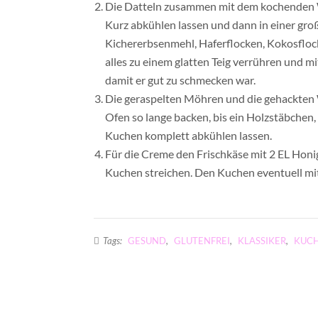
Die Datteln zusammen mit dem kochenden Was
Kurz abkühlen lassen und dann in einer gro
Kichererbsenmehl, Haferflocken, Kokosfloc
alles zu einem glatten Teig verrühren und m
damit er gut zu schmecken war.
Die geraspelten Möhren und die gehackten 
Ofen so lange backen, bis ein Holzstäbchen
Kuchen komplett abkühlen lassen.
Für die Creme den Frischkäse mit 2 EL Hon
Kuchen streichen. Den Kuchen eventuell mi
Tags:
GESUND
,
GLUTENFREI
,
KLASSIKER
,
KUC