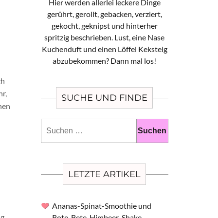
Hier werden allerlei leckere Dinge
gerührt, gerollt, gebacken, verziert,
gekocht, geknipst und hinterher
spritzig beschrieben. Lust, eine Nase
Kuchenduft und einen Löffel Keksteig
abzubekommen? Dann mal los!
ch
hr,
SUCHE UND FINDE
hen
Suchen
nach:
LETZTE ARTIKEL
Ananas-Spinat-Smoothie und
g,
Rote-Bete-Himbeer-Shake