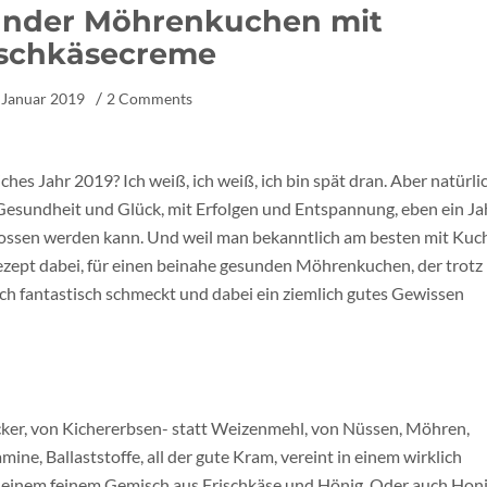
under Möhrenkuchen mit
ischkäsecreme
 Januar 2019
2 Comments
es Jahr 2019? Ich weiß, ich weiß, ich bin spät dran. Aber natürli
 Gesundheit und Glück, mit Erfolgen und Entspannung, eben ein Ja
enossen werden kann. Und weil man bekanntlich am besten mit Kuc
 Rezept dabei, für einen beinahe gesunden Möhrenkuchen, der trotz
ich fantastisch schmeckt und dabei ein ziemlich gutes Gewissen
ucker, von Kichererbsen- statt Weizenmehl, von Nüssen, Möhren,
ine, Ballaststoffe, all der gute Kram, vereint in einem wirklich
it einem feinem Gemisch aus Frischkäse und Hönig. Oder auch Honi