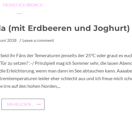
FRÜHSTÜCK/BRUNCH
a (mit Erdbeeren und Joghurt)
Juni 2018
Leave a comment
? Seid ihr Fäns der Temeraturen jenseits der 25°C oder graut es euc
 Tür zu setzen? :-/ Prinzipiell mag ich Sommer sehr, die lauen Aben
 die Erleichterung, wenn man dann im See abtauchen kann. Aaaabe
Extremtemperaturen leider eher schlecht aus und ich freue mich sc
ie irre auf den hohen Norden,...
MEHR LESEN...