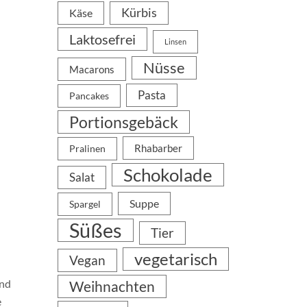
Kürbis
Käse
Laktosefrei
Linsen
Nüsse
Macarons
Pasta
Pancakes
Portionsgebäck
Rhabarber
Pralinen
Schokolade
Salat
Suppe
Spargel
Süßes
Tier
vegetarisch
Vegan
und
Weihnachten
e