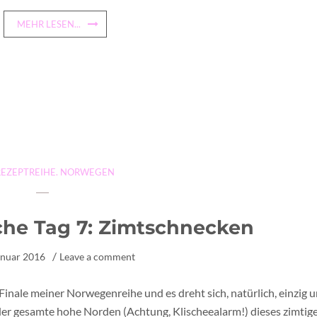
MEHR LESEN...
REZEPTREIHE. NORWEGEN
e Tag 7: Zimtschnecken
anuar 2016
Leave a comment
e Finale meiner Norwegenreihe und es dreht sich, natürlich, einzig 
 der gesamte hohe Norden (Achtung, Klischeealarm!) dieses zimtig