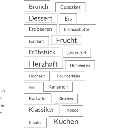
Brunch
Cupcakes
Dessert
Eis
Erdbeeren
Erdnussbutter
Frucht
Fondant
Frühstück
glutenfrei
Herzhaft
Himbeeren
Hochzeit
Holunderblüte
Karamell
Huhn
ich
e
Kartoffel
Kirschen
der
Klassiker
Kokos
e
Kuchen
Kräuter