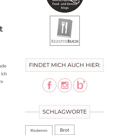
t
FINDET MICH AUCH HIER:
eude
 ich
am
SCHLAGWORTE
Brot
Blaubeeren