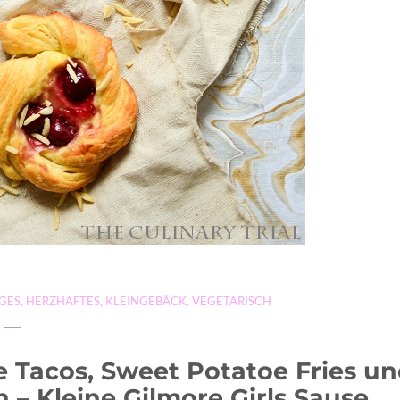
GES
,
HERZHAFTES
,
KLEINGEBÄCK
,
VEGETARISCH
e Tacos, Sweet Potatoe Fries u
 – Kleine Gilmore Girls Sause