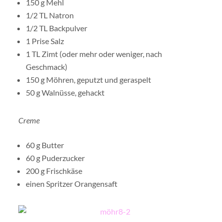
150 g Mehl
1/2 TL Natron
1/2 TL Backpulver
1 Prise Salz
1 TL Zimt (oder mehr oder weniger, nach
Geschmack)
150 g Möhren, geputzt und geraspelt
50 g Walnüsse, gehackt
Creme
60 g Butter
60 g Puderzucker
200 g Frischkäse
einen Spritzer Orangensaft