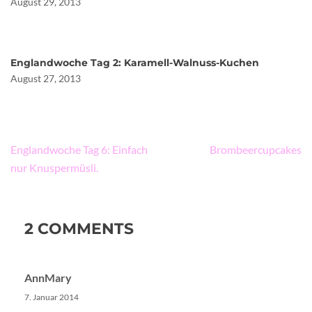
August 29, 2013
Englandwoche Tag 2: Karamell-Walnuss-Kuchen
August 27, 2013
Beitragsnavigation
Englandwoche Tag 6: Einfach
Brombeercupcakes
nur Knuspermüsli.
2 COMMENTS
AnnMary
7. Januar 2014