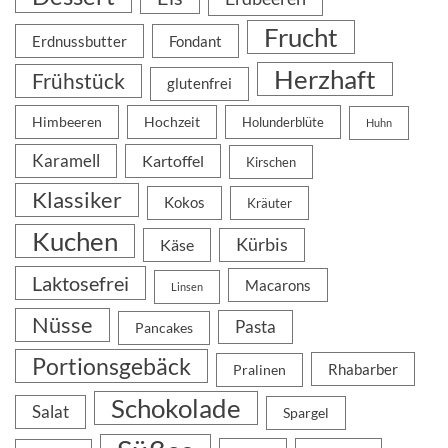
Frucht
Erdnussbutter
Fondant
Herzhaft
Frühstück
glutenfrei
Himbeeren
Hochzeit
Holunderblüte
Huhn
Karamell
Kartoffel
Kirschen
Klassiker
Kokos
Kräuter
Kuchen
Kürbis
Käse
Laktosefrei
Macarons
Linsen
Nüsse
Pasta
Pancakes
Portionsgebäck
Rhabarber
Pralinen
Schokolade
Salat
Spargel