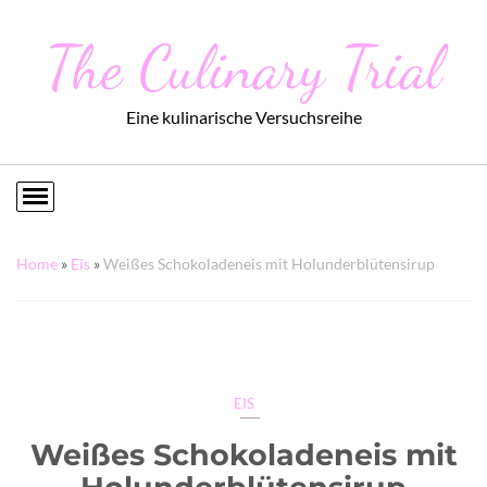
The Culinary Trial
Eine kulinarische Versuchsreihe
Home
»
Eis
»
Weißes Schokoladeneis mit Holunderblütensirup
EIS
Weißes Schokoladeneis mit