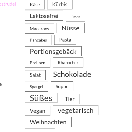
ostrudel
Kürbis
Käse
Laktosefrei
Linsen
Nüsse
Macarons
Pasta
Pancakes
Portionsgebäck
Rhabarber
Pralinen
Schokolade
Salat
e
Suppe
Spargel
Süßes
Tier
vegetarisch
Vegan
Weihnachten