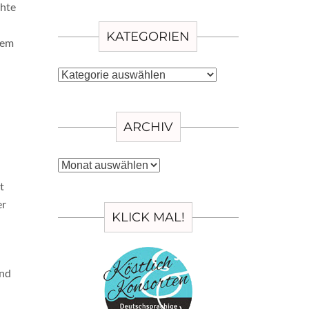
chte
KATEGORIEN
nem
Kategorien
ARCHIV
Archiv
t
er
KLICK MAL!
und