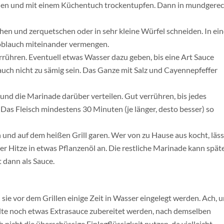
ülen und mit einem Küchentuch trockentupfen. Dann in mundgere
hen und zerquetschen oder in sehr kleine Würfel schneiden. In ei
oblauch miteinander vermengen.
rühren. Eventuell etwas Wasser dazu geben, bis eine Art Sauce
er auch nicht zu sämig sein. Das Ganze mit Salz und Cayennepfeffer
und die Marinade darüber verteilen. Gut verrühren, bis jedes
. Das Fleisch mindestens 30 Minuten (je länger, desto besser) so
n und auf dem heißen Grill garen. Wer von zu Hause aus kocht, läss
rer Hitze in etwas Pflanzenöl an. Die restliche Marinade kann spät
 dann als Sauce.
sie vor dem Grillen einige Zeit in Wasser eingelegt werden. Ach, 
ollte noch etwas Extrasauce zubereitet werden, nach demselben
 nicht die überschüssige Einlegflüssigkeit nutzen, da vielleicht