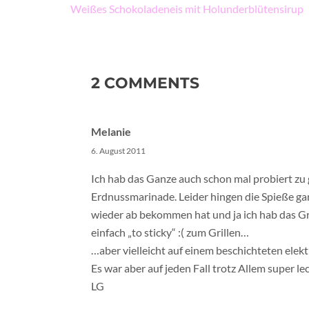
Beitragsnavigation
Weißes Schokoladeneis mit Holunderblütensirup
2 COMMENTS
Melanie
6. August 2011
Ich hab das Ganze auch schon mal probiert zu gr
Erdnussmarinade. Leider hingen die Spieße gan
wieder ab bekommen hat und ja ich hab das Gri
einfach „to sticky“ :( zum Grillen…
…aber vielleicht auf einem beschichteten elektr
Es war aber auf jeden Fall trotz Allem super le
LG