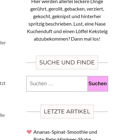
Hier werden allerlei leckere Dinge
gerührt, gerollt, gebacken, verziert,
gekocht, geknipst und hinterher
spritzig beschrieben. Lust, eine Nase
Kuchenduft und einen Löffel Keksteig
abzubekommen? Dann mal los!
der
SUCHE UND FINDE
Suchen
tzt
nach:
LETZTE ARTIKEL
lle
Ananas-Spinat-Smoothie und
Rote-Bete-Himbeer-Shake