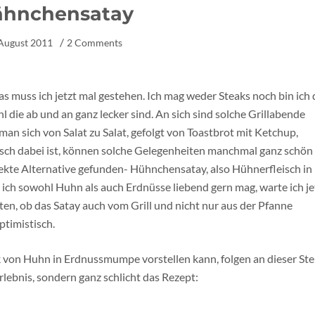
ähnchensatay
 August 2011
2 Comments
das muss ich jetzt mal gestehen. Ich mag weder Steaks noch bin ich 
 die ab und an ganz lecker sind. An sich sind solche Grillabende
an sich von Salat zu Salat, gefolgt von Toastbrot mit Ketchup,
leisch dabei ist, können solche Gelegenheiten manchmal ganz schön
rfekte Alternative gefunden- Hühnchensatay, also Hühnerfleisch in
 ich sowohl Huhn als auch Erdnüsse liebend gern mag, warte ich je
sten, ob das Satay auch vom Grill und nicht nur aus der Pfanne
ptimistisch.
 von Huhn in Erdnussmumpe vorstellen kann, folgen an dieser Ste
lebnis, sondern ganz schlicht das Rezept: