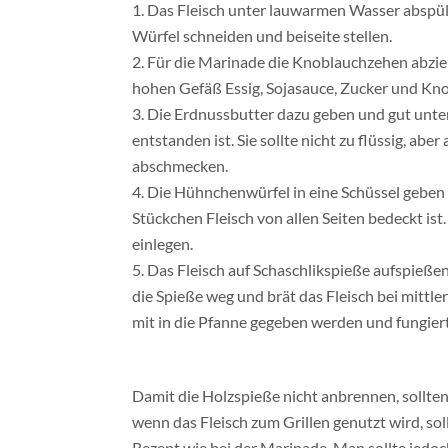
1. Das Fleisch unter lauwarmen Wasser absp
Würfel schneiden und beiseite stellen.
2. Für die Marinade die Knoblauchzehen abzie
hohen Gefäß Essig, Sojasauce, Zucker und Kn
3. Die Erdnussbutter dazu geben und gut unter
entstanden ist. Sie sollte nicht zu flüssig, ab
abschmecken.
4. Die Hühnchenwürfel in eine Schüssel geben 
Stückchen Fleisch von allen Seiten bedeckt ist
einlegen.
5. Das Fleisch auf Schaschlikspieße aufspieße
die Spieße weg und brät das Fleisch bei mittle
mit in die Pfanne gegeben werden und fungiert
Damit die Holzspieße nicht anbrennen, sollten 
wenn das Fleisch zum Grillen genutzt wird, s
Rezept wie bei der Marinade. Man sollte jedoch