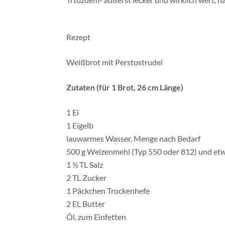
Rezept
Weißbrot mit Perstostrudel
Zutaten (für 1 Brot, 26 cm Länge)
1 Ei
1 Eigelb
lauwarmes Wasser, Menge nach Bedarf
500 g Weizenmehl (Typ 550 oder 812) und et
1 ½ TL Salz
2 TL Zucker
1 Päckchen Trockenhefe
2 EL Butter
Öl, zum Einfetten