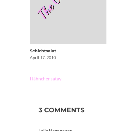
Schichtsalat
April 17, 2010
Beitragsnavigation
Hähnchensatay
3 COMMENTS
Julia Hagenauer