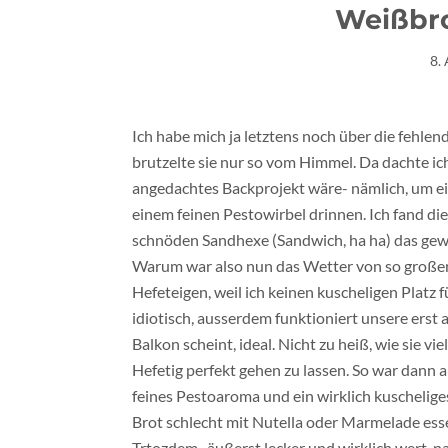
Weißbro
8.
Ich habe mich ja letztens noch über die fehlen
brutzelte sie nur so vom Himmel. Da dachte ic
angedachtes Backprojekt wäre- nämlich, um ein
einem feinen Pestowirbel drinnen. Ich fand di
schnöden Sandhexe (Sandwich, ha ha) das gewi
Warum war also nun das Wetter von so großer
Hefeteigen, weil ich keinen kuscheligen Platz f
idiotisch, ausserdem funktioniert unsere erst 
Balkon scheint, ideal. Nicht zu heiß, wie sie v
Hefetig perfekt gehen zu lassen. So war dann a
feines Pestoaroma und ein wirklich kuschelige
Brot schlecht mit Nutella oder Marmelade ess
Trtozdem- äußerst lecker und wirklich wert, n