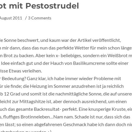
t mit Pestostrudel
 August 2011
3 Comments
de Sonne beschwert, und kaum war der Artikel veröffentlicht,
h mir dann, dass das nun das perfekte Wetter für mein schon länge
 Brot zu backen. Aber kein x- beliebiges, sondern ein Weißbrot m
e Idee einfach gut und der Hauch von Basilikumcreme sollte einer
sse Etwas verleihen.
 Bedeutung? Ganz klar, ich habe immer wieder Probleme mit
ür sie finde; die Heizung im Sommer anzudrehen ist ja reichlich
ab 12 Grad und somit ist die nachmittägliche Sonne, die auf unser
ielleicht zur Mittagshitze ist, aber dennoch ausreichend, um einen
uch das gesamte Backresultat- perfekt. Eine knusperige Kruste, ei
s, fluffiges Brotinneleben…Nam nam. Schade ist nur, dass sich das
en lässt; so einen abgefahrenen Geschmack habe ich dann doch nic
achgebacken zu werden. : )