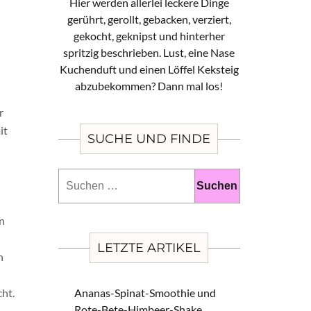
Hier werden allerlei leckere Dinge
gerührt, gerollt, gebacken, verziert,
gekocht, geknipst und hinterher
spritzig beschrieben. Lust, eine Nase
Kuchenduft und einen Löffel Keksteig
abzubekommen? Dann mal los!
r
it
SUCHE UND FINDE
Suchen
nach:
en
LETZTE ARTIKEL
n
ht.
Ananas-Spinat-Smoothie und
Rote-Bete-Himbeer-Shake