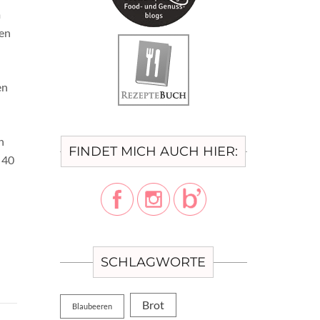
m
sen
en
n
FINDET MICH AUCH HIER:
 40
SCHLAGWORTE
Brot
Blaubeeren