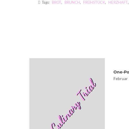
Tags:
BROT
,
BRUNCH
,
FRÜHSTÜCK
,
HERZHAFT
One-Po
Februar 