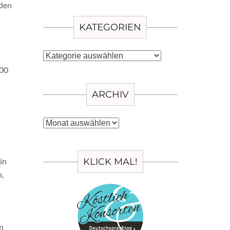
nden
KATEGORIEN
Kategorien
300
ARCHIV
Archiv
in
KLICK MAL!
,
on