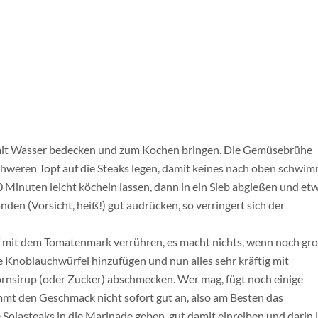
, mit Wasser bedecken und zum Kochen bringen. Die Gemüsebrühe
schweren Topf auf die Steaks legen, damit keines nach oben schwi
 Minuten leicht köcheln lassen, dann in ein Sieb abgießen und et
den (Vorsicht, heiß!) gut audrücken, so verringert sich der
f mit dem Tomatenmark verrühren, es macht nichts, wenn noch gr
noblauchwürfel hinzufügen und nun alles sehr kräftig mit
rnsirup (oder Zucker) abschmecken. Wer mag, fügt noch einige
mmt den Geschmack nicht sofort gut an, also am Besten das
 Sojasteaks in die Marinade geben, gut damit einreiben und darin 