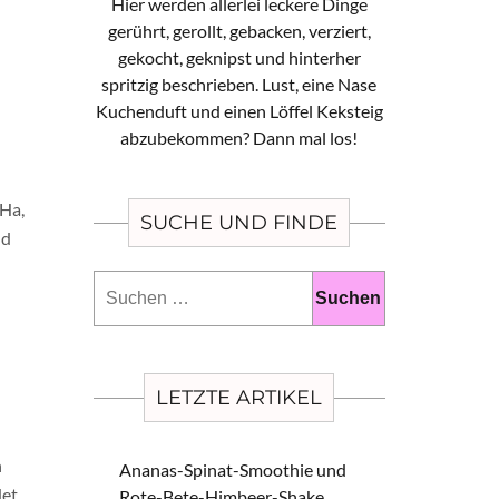
Hier werden allerlei leckere Dinge
gerührt, gerollt, gebacken, verziert,
gekocht, geknipst und hinterher
spritzig beschrieben. Lust, eine Nase
Kuchenduft und einen Löffel Keksteig
abzubekommen? Dann mal los!
 Ha,
SUCHE UND FINDE
nd
Suchen
nach:
LETZTE ARTIKEL
n
Ananas-Spinat-Smoothie und
det
Rote-Bete-Himbeer-Shake