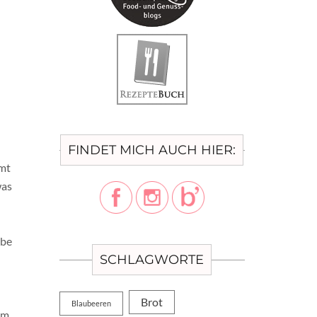
FINDET MICH AUCH HIER:
mmt
was
obe
SCHLAGWORTE
Brot
Blaubeeren
im