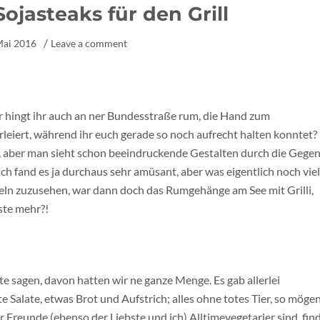
ojasteaks für den Grill
Mai 2016
Leave a comment
r hingt ihr auch an ner Bundesstraße rum, die Hand zum
eiert, während ihr euch gerade so noch aufrecht halten konntet?
gen, aber man sieht schon beeindruckende Gestalten durch die Gege
ch fand es ja durchaus sehr amüsant, aber was eigentlich noch viel
eln zuzusehen, war dann doch das Rumgehänge am See mit Grilli,
ste mehr?!
te sagen, davon hatten wir ne ganze Menge. Es gab allerlei
e Salate, etwas Brot und Aufstrich; alles ohne totes Tier, so möge
 Freunde (ebenso der Liebste und ich) Alltimevegetarier sind, fin