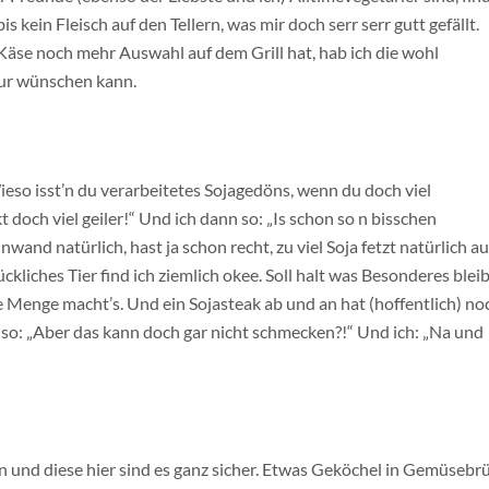
kein Fleisch auf den Tellern, was mir doch serr serr gutt gefällt.
e noch mehr Auswahl auf dem Grill hat, hab ich die wohl
nur wünschen kann.
Wieso isst’n du verarbeitetes Sojagedöns, wenn du doch viel
 doch viel geiler!“ Und ich dann so: „Is schon so n bisschen
and natürlich, hast ja schon recht, zu viel Soja fetzt natürlich a
ckliches Tier find ich ziemlich okee. Soll halt was Besonderes blei
e Menge macht’s. Und ein Sojasteak ab und an hat (hoffentlich) no
 so: „Aber das kann doch gar nicht schmecken?!“ Und ich: „Na und
n und diese hier sind es ganz sicher. Etwas Geköchel in Gemüsebr