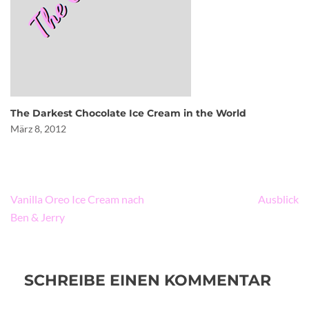
The Darkest Chocolate Ice Cream in the World
März 8, 2012
Beitragsnavigation
Vanilla Oreo Ice Cream nach
Ausblick
Ben & Jerry
SCHREIBE EINEN KOMMENTAR