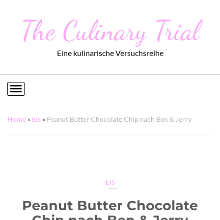
The Culinary Trial
Eine kulinarische Versuchsreihe
Home
»
Eis
»
Peanut Butter Chocolate Chip nach Ben & Jerry
EIS
Peanut Butter Chocolate