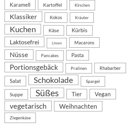
Karamell
Kartoffel
Kirschen
Klassiker
Kokos
Kräuter
Kuchen
Kürbis
Käse
Laktosefrei
Macarons
Linsen
Nüsse
Pasta
Pancakes
Portionsgebäck
Rhabarber
Pralinen
Schokolade
Salat
Spargel
Süßes
Tier
Vegan
Suppe
vegetarisch
Weihnachten
Ziegenkäse