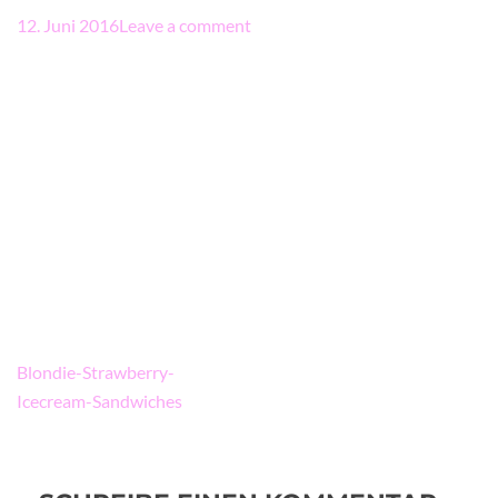
12. Juni 2016
Leave a comment
Beitragsnavigation
Blondie-Strawberry-
Icecream-Sandwiches