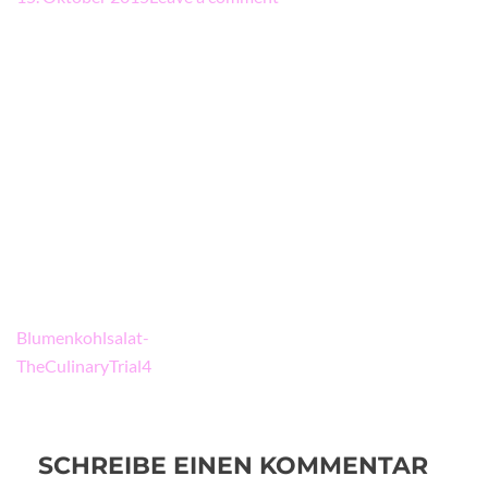
Beitragsnavigation
Blumenkohlsalat-
TheCulinaryTrial4
SCHREIBE EINEN KOMMENTAR