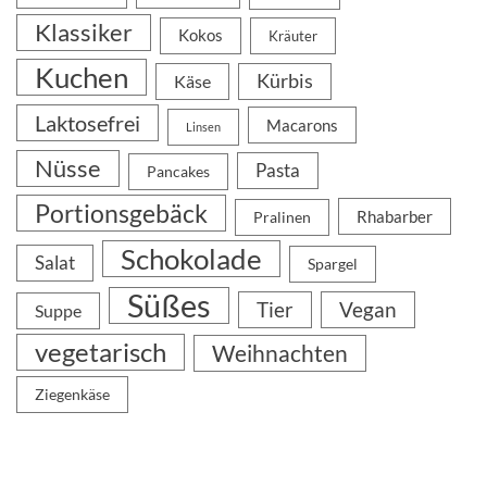
Klassiker
Kokos
Kräuter
Kuchen
Kürbis
Käse
Laktosefrei
Macarons
Linsen
Nüsse
Pasta
Pancakes
Portionsgebäck
Rhabarber
Pralinen
Schokolade
Salat
Spargel
Süßes
Tier
Vegan
Suppe
vegetarisch
Weihnachten
Ziegenkäse