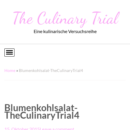
The Culinary Trial
Eine kulinarische Versuchsreihe
Home
»
Blumenkohlsalat-TheCulinaryTrial4
Blumenkohlsalat-
TheCulinaryTrial4
15. Oktober 2015
Leave a comment