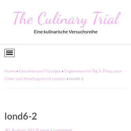
The Culinary Trial
Eine kulinarische Versuchsreihe
Home
»
Getränke und Flüssiges
»
Englandwoche Tag 5: Pimp your
Cider und Streifzug durch London
»
lond6-2
lond6-2
30. August 2013
Leave a comment