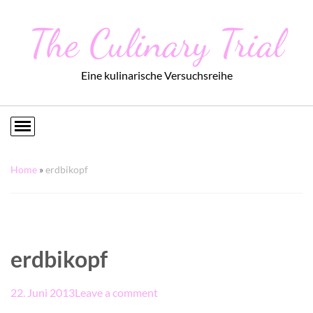
The Culinary Trial
Eine kulinarische Versuchsreihe
Home
»
erdbikopf
erdbikopf
22. Juni 2013
Leave a comment