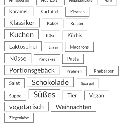
Himbeeren
Hochzeit
Holunderblüte
Huhn
Karamell
Kartoffel
Kirschen
Klassiker
Kokos
Kräuter
Kuchen
Kürbis
Käse
Laktosefrei
Macarons
Linsen
Nüsse
Pasta
Pancakes
Portionsgebäck
Rhabarber
Pralinen
Schokolade
Salat
Spargel
Süßes
Tier
Vegan
Suppe
vegetarisch
Weihnachten
Ziegenkäse