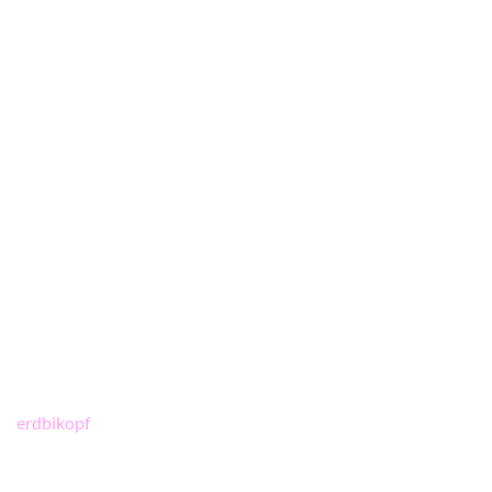
Beitragsnavigation
erdbikopf