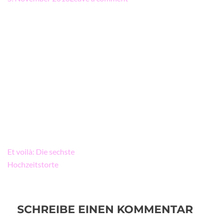
Beitragsnavigation
Et voilà: Die sechste
Hochzeitstorte
SCHREIBE EINEN KOMMENTAR