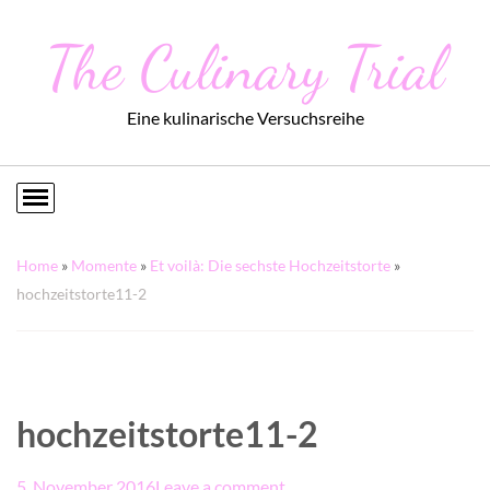
The Culinary Trial
Eine kulinarische Versuchsreihe
Home
»
Momente
»
Et voilà: Die sechste Hochzeitstorte
»
hochzeitstorte11-2
hochzeitstorte11-2
5. November 2016
Leave a comment