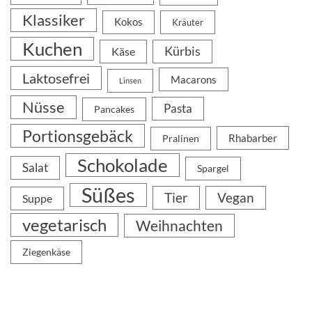
Klassiker
Kokos
Kräuter
Kuchen
Kürbis
Käse
Laktosefrei
Macarons
Linsen
Nüsse
Pasta
Pancakes
Portionsgebäck
Rhabarber
Pralinen
Schokolade
Salat
Spargel
Süßes
Tier
Vegan
Suppe
vegetarisch
Weihnachten
Ziegenkäse