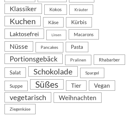
Klassiker
Kokos
Kräuter
Kuchen
Kürbis
Käse
Laktosefrei
Macarons
Linsen
Nüsse
Pasta
Pancakes
Portionsgebäck
Rhabarber
Pralinen
Schokolade
Salat
Spargel
Süßes
Tier
Vegan
Suppe
vegetarisch
Weihnachten
Ziegenkäse