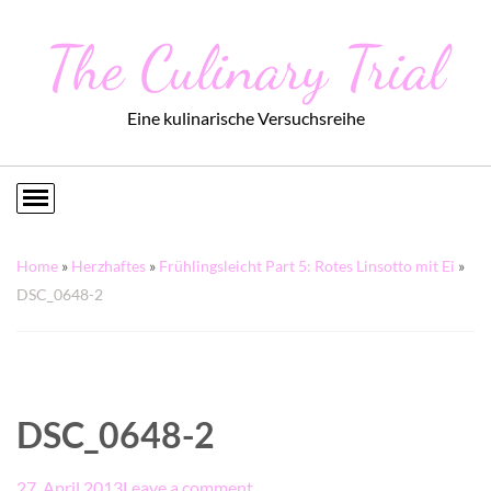
The Culinary Trial
Eine kulinarische Versuchsreihe
Home
»
Herzhaftes
»
Frühlingsleicht Part 5: Rotes Linsotto mit Ei
»
DSC_0648-2
DSC_0648-2
27. April 2013
Leave a comment