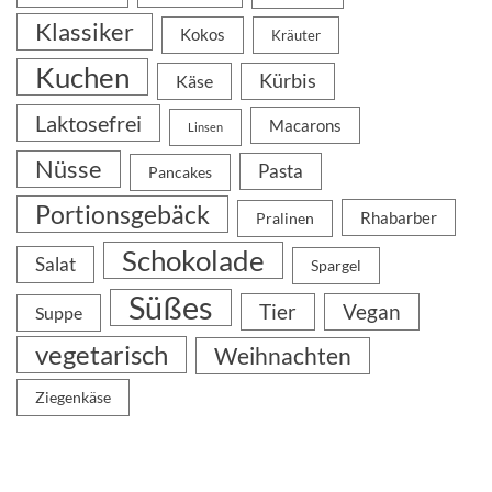
Klassiker
Kokos
Kräuter
Kuchen
Kürbis
Käse
Laktosefrei
Macarons
Linsen
Nüsse
Pasta
Pancakes
Portionsgebäck
Rhabarber
Pralinen
Schokolade
Salat
Spargel
Süßes
Tier
Vegan
Suppe
vegetarisch
Weihnachten
Ziegenkäse