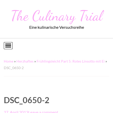
The Culinary Trial
Eine kulinarische Versuchsreihe
Home
»
Herzhaftes
»
Frühlingsleicht Part 5: Rotes Linsotto mit Ei
»
DSC_0650-2
DSC_0650-2
27. April 2013
Leave a comment