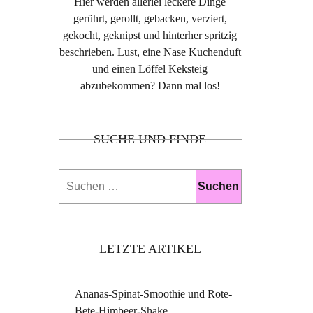
Hier werden allerlei leckere Dinge
gerührt, gerollt, gebacken, verziert,
gekocht, geknipst und hinterher spritzig
beschrieben. Lust, eine Nase Kuchenduft
und einen Löffel Keksteig
abzubekommen? Dann mal los!
SUCHE UND FINDE
Suchen
nach:
LETZTE ARTIKEL
Ananas-Spinat-Smoothie und Rote-
Bete-Himbeer-Shake