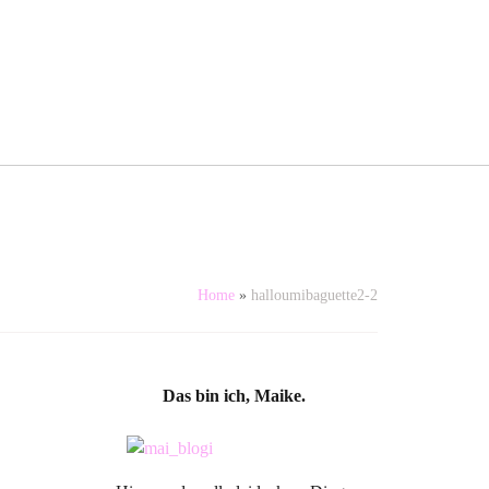
Home
»
halloumibaguette2-2
Das bin ich, Maike.