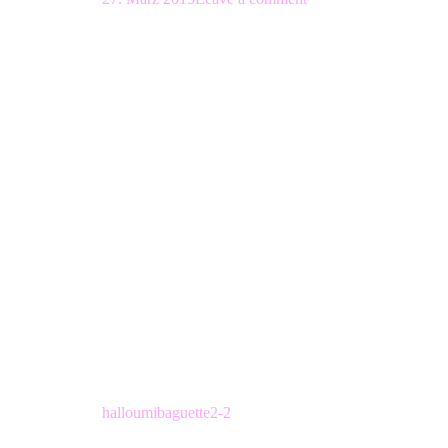
Beitragsnavigation
halloumibaguette2-2