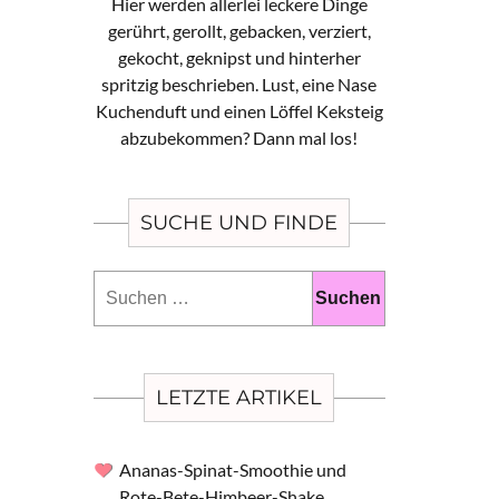
Hier werden allerlei leckere Dinge
gerührt, gerollt, gebacken, verziert,
gekocht, geknipst und hinterher
spritzig beschrieben. Lust, eine Nase
Kuchenduft und einen Löffel Keksteig
abzubekommen? Dann mal los!
SUCHE UND FINDE
Suchen
nach:
LETZTE ARTIKEL
Ananas-Spinat-Smoothie und
Rote-Bete-Himbeer-Shake