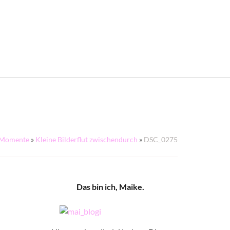
Momente
»
Kleine Bilderflut zwischendurch
»
DSC_0275
Das bin ich, Maike.