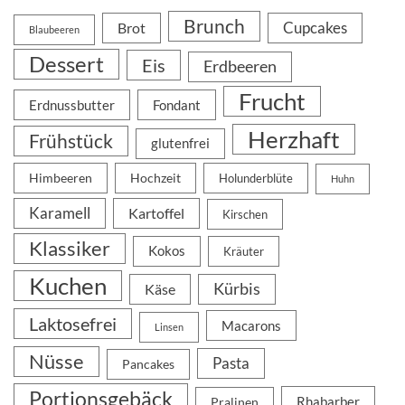
Brunch
Cupcakes
Brot
Blaubeeren
Dessert
Eis
Erdbeeren
Frucht
Erdnussbutter
Fondant
Herzhaft
Frühstück
glutenfrei
Himbeeren
Hochzeit
Holunderblüte
Huhn
Karamell
Kartoffel
Kirschen
Klassiker
Kokos
Kräuter
Kuchen
Kürbis
Käse
Laktosefrei
Macarons
Linsen
Nüsse
Pasta
Pancakes
Portionsgebäck
Rhabarber
Pralinen