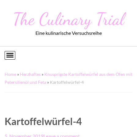
The Culinary Trial
Eine kulinarische Versuchsreihe
Home
»
Herzhaftes
»
Knusprigste Kartoffelwürfel aus dem Ofen mit
Petersilienöl und Feta
»
Kartoffelwürfel-4
Kartoffelwürfel-4
5. November 2019
Leave a comment