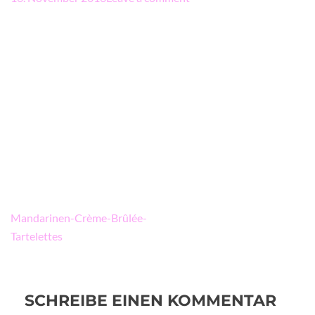
Beitragsnavigation
Mandarinen-Crème-Brûlée-
Tartelettes
SCHREIBE EINEN KOMMENTAR