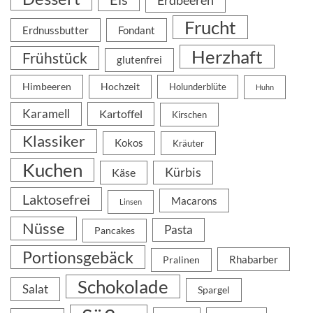
Erdbeeren
Frucht
Erdnussbutter
Fondant
Herzhaft
Frühstück
glutenfrei
Himbeeren
Hochzeit
Holunderblüte
Huhn
Karamell
Kartoffel
Kirschen
Klassiker
Kokos
Kräuter
Kuchen
Kürbis
Käse
Laktosefrei
Macarons
Linsen
Nüsse
Pasta
Pancakes
Portionsgebäck
Rhabarber
Pralinen
Schokolade
Salat
Spargel