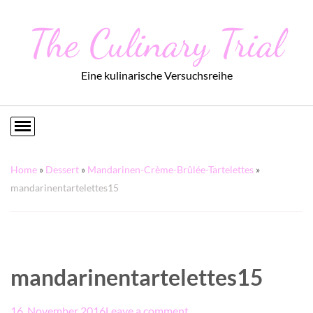
The Culinary Trial
Eine kulinarische Versuchsreihe
Home
»
Dessert
»
Mandarinen-Crème-Brûlée-Tartelettes
»
mandarinentartelettes15
mandarinentartelettes15
16. November 2016
Leave a comment