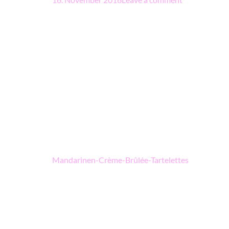
Beitragsnavigation
Mandarinen-Crème-Brûlée-Tartelettes