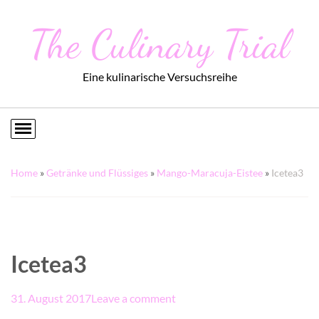
The Culinary Trial
Eine kulinarische Versuchsreihe
Home
»
Getränke und Flüssiges
»
Mango-Maracuja-Eistee
»
Icetea3
Icetea3
31. August 2017
Leave a comment