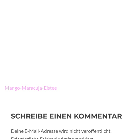
Beitragsnavigation
Mango-Maracuja-Eistee
SCHREIBE EINEN KOMMENTAR
Deine E-Mail-Adresse wird nicht veröffentlicht.
Erforderliche Felder sind mit
*
markiert