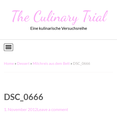
The Culinary Trial
Eine kulinarische Versuchsreihe
Home
»
Dessert
»
Milchreis aus dem Bett
»
DSC_0666
DSC_0666
1. November 2012
Leave a comment