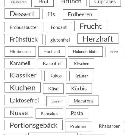
Brunch
Cupcakes
Brot
Blaubeeren
Dessert
Eis
Erdbeeren
Frucht
Erdnussbutter
Fondant
Herzhaft
Frühstück
glutenfrei
Himbeeren
Hochzeit
Holunderblüte
Huhn
Karamell
Kartoffel
Kirschen
Klassiker
Kokos
Kräuter
Kuchen
Kürbis
Käse
Laktosefrei
Macarons
Linsen
Nüsse
Pasta
Pancakes
Portionsgebäck
Rhabarber
Pralinen