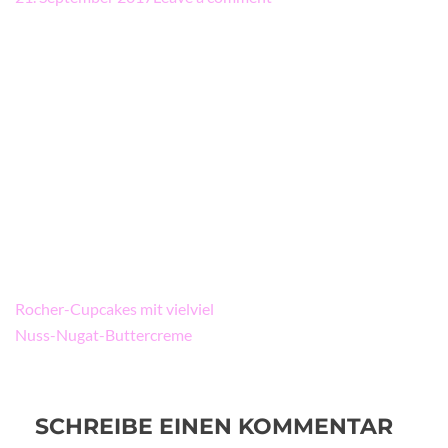
Beitragsnavigation
Rocher-Cupcakes mit vielviel
Nuss-Nugat-Buttercreme
SCHREIBE EINEN KOMMENTAR