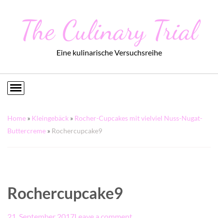
The Culinary Trial
Eine kulinarische Versuchsreihe
Home
»
Kleingebäck
»
Rocher-Cupcakes mit vielviel Nuss-Nugat-
Buttercreme
»
Rochercupcake9
Rochercupcake9
21. September 2017
Leave a comment