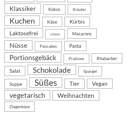
Klassiker
Kokos
Kräuter
Kuchen
Kürbis
Käse
Laktosefrei
Macarons
Linsen
Nüsse
Pasta
Pancakes
Portionsgebäck
Rhabarber
Pralinen
Schokolade
Salat
Spargel
Süßes
Tier
Vegan
Suppe
vegetarisch
Weihnachten
Ziegenkäse