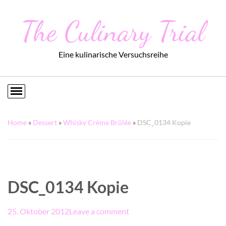
The Culinary Trial
Eine kulinarische Versuchsreihe
Home
»
Dessert
»
Whisky Crème Brûlée
»
DSC_0134 Kopie
DSC_0134 Kopie
25. Oktober 2012
Leave a comment