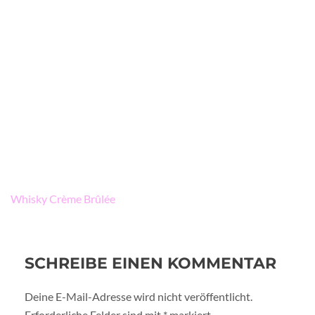
Beitragsnavigation
Whisky Crème Brûlée
SCHREIBE EINEN KOMMENTAR
Deine E-Mail-Adresse wird nicht veröffentlicht.
Erforderliche Felder sind mit
*
markiert