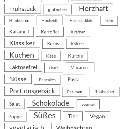
Herzhaft
Frühstück
glutenfrei
Himbeeren
Hochzeit
Holunderblüte
Huhn
Karamell
Kartoffel
Kirschen
Klassiker
Kokos
Kräuter
Kuchen
Kürbis
Käse
Laktosefrei
Macarons
Linsen
Nüsse
Pasta
Pancakes
Portionsgebäck
Rhabarber
Pralinen
Schokolade
Salat
Spargel
Süßes
Tier
Vegan
Suppe
vegetarisch
Weihnachten