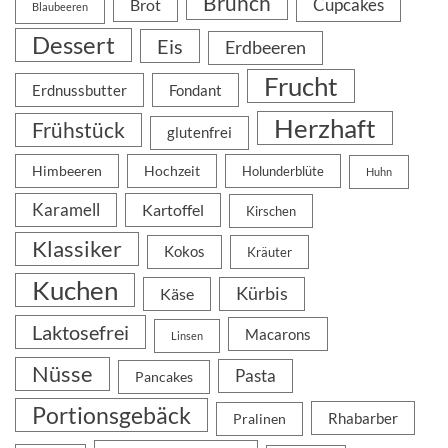
Brunch
Cupcakes
Brot
Blaubeeren
Dessert
Eis
Erdbeeren
Frucht
Erdnussbutter
Fondant
Herzhaft
Frühstück
glutenfrei
Himbeeren
Hochzeit
Holunderblüte
Huhn
Karamell
Kartoffel
Kirschen
Klassiker
Kokos
Kräuter
Kuchen
Kürbis
Käse
Laktosefrei
Macarons
Linsen
Nüsse
Pasta
Pancakes
Portionsgebäck
Rhabarber
Pralinen