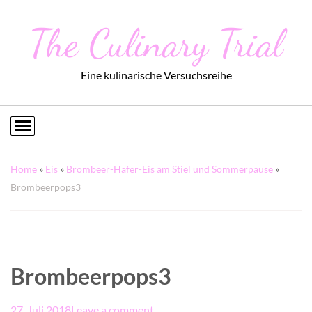
The Culinary Trial
Eine kulinarische Versuchsreihe
Home
»
Eis
»
Brombeer-Hafer-Eis am Stiel und Sommerpause
»
Brombeerpops3
Brombeerpops3
27. Juli 2018
Leave a comment