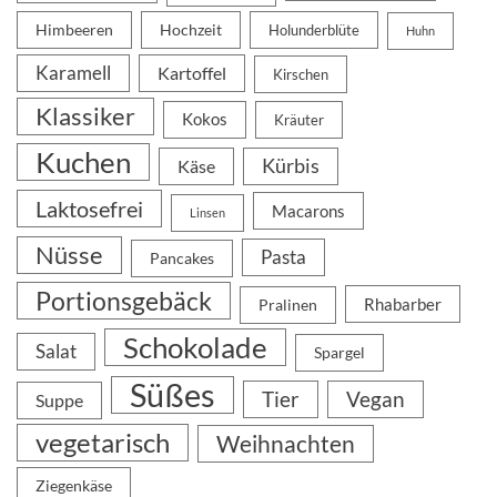
Himbeeren
Hochzeit
Holunderblüte
Huhn
Karamell
Kartoffel
Kirschen
Klassiker
Kokos
Kräuter
Kuchen
Kürbis
Käse
Laktosefrei
Macarons
Linsen
Nüsse
Pasta
Pancakes
Portionsgebäck
Rhabarber
Pralinen
Schokolade
Salat
Spargel
Süßes
Tier
Vegan
Suppe
vegetarisch
Weihnachten
Ziegenkäse