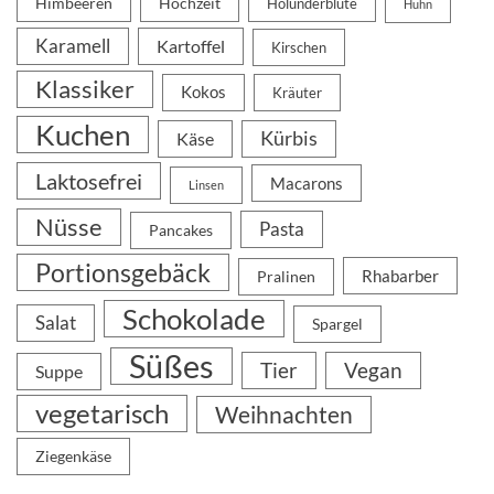
Himbeeren
Hochzeit
Holunderblüte
Huhn
Karamell
Kartoffel
Kirschen
Klassiker
Kokos
Kräuter
Kuchen
Kürbis
Käse
Laktosefrei
Macarons
Linsen
Nüsse
Pasta
Pancakes
Portionsgebäck
Rhabarber
Pralinen
Schokolade
Salat
Spargel
Süßes
Tier
Vegan
Suppe
vegetarisch
Weihnachten
Ziegenkäse