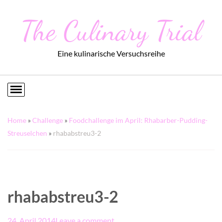
The Culinary Trial
Eine kulinarische Versuchsreihe
Home
»
Challenge
»
Foodchallenge im April: Rhabarber-Pudding-
Streuselchen
»
rhababstreu3-2
rhababstreu3-2
24. April 2014
Leave a comment