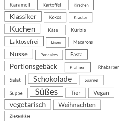
Karamell
Kartoffel
Kirschen
Klassiker
Kokos
Kräuter
Kuchen
Kürbis
Käse
Laktosefrei
Macarons
Linsen
Nüsse
Pasta
Pancakes
Portionsgebäck
Rhabarber
Pralinen
Schokolade
Salat
Spargel
Süßes
Tier
Vegan
Suppe
vegetarisch
Weihnachten
Ziegenkäse