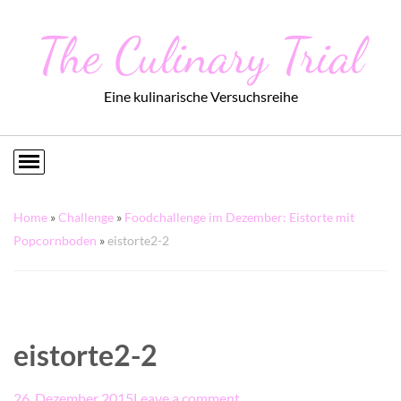
The Culinary Trial
Eine kulinarische Versuchsreihe
Home
»
Challenge
»
Foodchallenge im Dezember: Eistorte mit
Popcornboden
»
eistorte2-2
eistorte2-2
26. Dezember 2015
Leave a comment