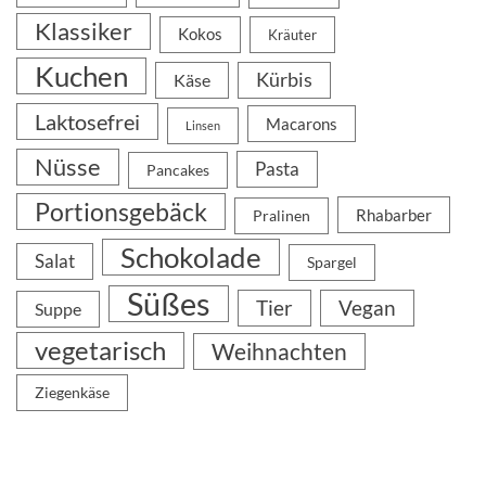
Klassiker
Kokos
Kräuter
Kuchen
Kürbis
Käse
Laktosefrei
Macarons
Linsen
Nüsse
Pasta
Pancakes
Portionsgebäck
Rhabarber
Pralinen
Schokolade
Salat
Spargel
Süßes
Tier
Vegan
Suppe
vegetarisch
Weihnachten
Ziegenkäse