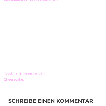
Beitragsnavigation
Foodchallenge im Januar:
Cheesecake.
SCHREIBE EINEN KOMMENTAR