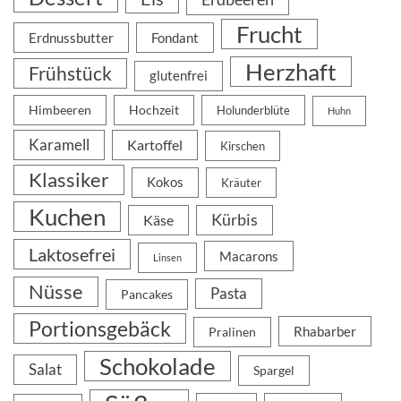
Frucht
Erdnussbutter
Fondant
Herzhaft
Frühstück
glutenfrei
Himbeeren
Hochzeit
Holunderblüte
Huhn
Karamell
Kartoffel
Kirschen
Klassiker
Kokos
Kräuter
Kuchen
Kürbis
Käse
Laktosefrei
Macarons
Linsen
Nüsse
Pasta
Pancakes
Portionsgebäck
Rhabarber
Pralinen
Schokolade
Salat
Spargel