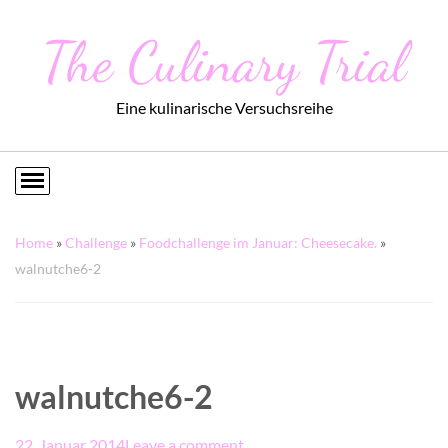
The Culinary Trial
Eine kulinarische Versuchsreihe
Home
»
Challenge
»
Foodchallenge im Januar: Cheesecake.
»
walnutche6-2
walnutche6-2
22. Januar 2014
Leave a comment