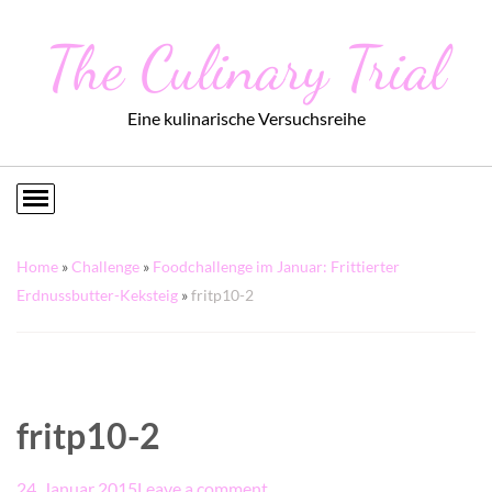
The Culinary Trial
Eine kulinarische Versuchsreihe
Home
»
Challenge
»
Foodchallenge im Januar: Frittierter
Erdnussbutter-Keksteig
»
fritp10-2
fritp10-2
24. Januar 2015
Leave a comment