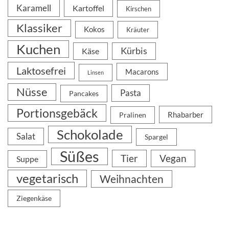
Karamell
Kartoffel
Kirschen
Klassiker
Kokos
Kräuter
Kuchen
Kürbis
Käse
Laktosefrei
Macarons
Linsen
Nüsse
Pasta
Pancakes
Portionsgebäck
Rhabarber
Pralinen
Schokolade
Salat
Spargel
Süßes
Tier
Vegan
Suppe
vegetarisch
Weihnachten
Ziegenkäse