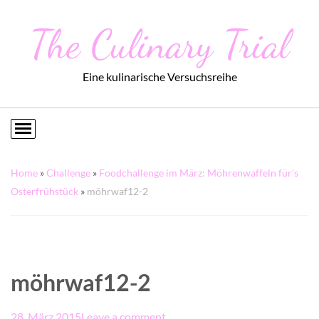
The Culinary Trial
Eine kulinarische Versuchsreihe
Home
»
Challenge
»
Foodchallenge im März: Möhrenwaffeln für's
Osterfrühstück
»
möhrwaf12-2
möhrwaf12-2
28. März 2015
Leave a comment