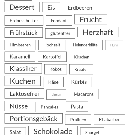
Dessert
Eis
Erdbeeren
Frucht
Erdnussbutter
Fondant
Herzhaft
Frühstück
glutenfrei
Himbeeren
Hochzeit
Holunderblüte
Huhn
Karamell
Kartoffel
Kirschen
Klassiker
Kokos
Kräuter
Kuchen
Kürbis
Käse
Laktosefrei
Macarons
Linsen
Nüsse
Pasta
Pancakes
Portionsgebäck
Rhabarber
Pralinen
Schokolade
Salat
Spargel