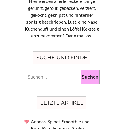
Hier werden allerlei leckere Dinge
gerührt, gerollt, gebacken, verziert,
gekocht, geknipst und hinterher
spritzig beschrieben. Lust, eine Nase
Kuchenduft und einen Löffel Keksteig
abzubekommen? Dann mal los!
SUCHE UND FINDE
Suchen
nach:
LETZTE ARTIKEL
Ananas-Spinat-Smoothie und
Rote-Bete-Himbeer-Shake