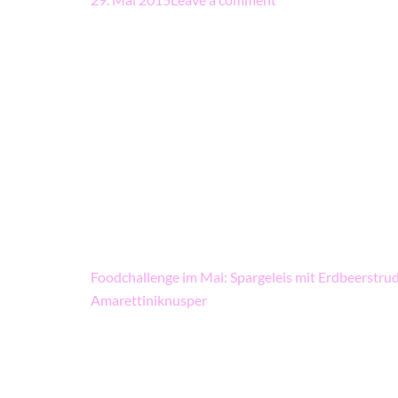
Beitragsnavigation
Foodchallenge im Mai: Spargeleis mit Erdbeerstru
Amarettiniknusper