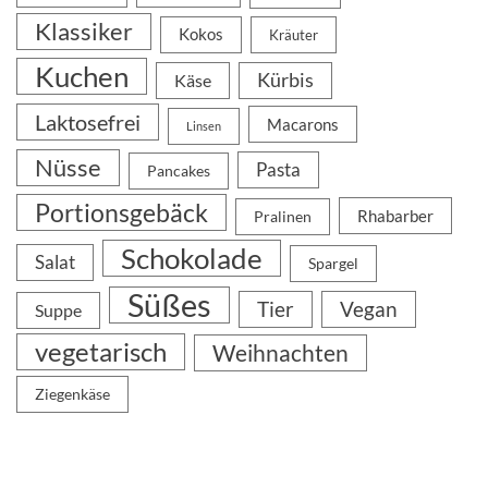
Klassiker
Kokos
Kräuter
Kuchen
Kürbis
Käse
Laktosefrei
Macarons
Linsen
Nüsse
Pasta
Pancakes
Portionsgebäck
Rhabarber
Pralinen
Schokolade
Salat
Spargel
Süßes
Tier
Vegan
Suppe
vegetarisch
Weihnachten
Ziegenkäse