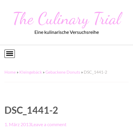
The Culinary Trial
Eine kulinarische Versuchsreihe
Home
»
Kleingebäck
»
Gebackene Donuts
»
DSC_1441-2
DSC_1441-2
1. März 2013
Leave a comment