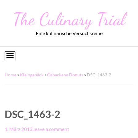
The Culinary Trial
Eine kulinarische Versuchsreihe
Home
»
Kleingebäck
»
Gebackene Donuts
»
DSC_1463-2
DSC_1463-2
1. März 2013
Leave a comment