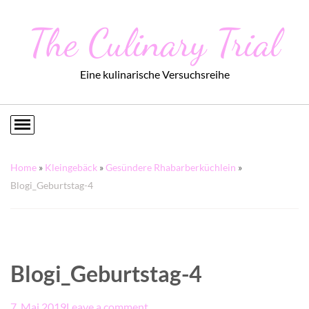
The Culinary Trial
Eine kulinarische Versuchsreihe
Home
»
Kleingebäck
»
Gesündere Rhabarberküchlein
»
Blogi_Geburtstag-4
Blogi_Geburtstag-4
7. Mai 2019
Leave a comment