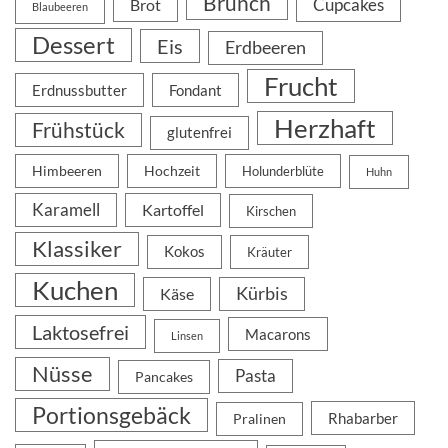
Brunch
Cupcakes
Brot
Blaubeeren
Dessert
Eis
Erdbeeren
Frucht
Erdnussbutter
Fondant
Herzhaft
Frühstück
glutenfrei
Himbeeren
Hochzeit
Holunderblüte
Huhn
Karamell
Kartoffel
Kirschen
Klassiker
Kokos
Kräuter
Kuchen
Kürbis
Käse
Laktosefrei
Macarons
Linsen
Nüsse
Pasta
Pancakes
Portionsgebäck
Rhabarber
Pralinen