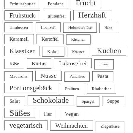
Frucht
Erdnussbutter
Fondant
Herzhaft
Frühstück
glutenfrei
Himbeeren
Hochzeit
Holunderblüte
Huhn
Karamell
Kartoffel
Kirschen
Kuchen
Klassiker
Kokos
Kräuter
Laktosefrei
Kürbis
Käse
Linsen
Nüsse
Pasta
Macarons
Pancakes
Portionsgebäck
Rhabarber
Pralinen
Schokolade
Salat
Suppe
Spargel
Süßes
Tier
Vegan
vegetarisch
Weihnachten
Ziegenkäse