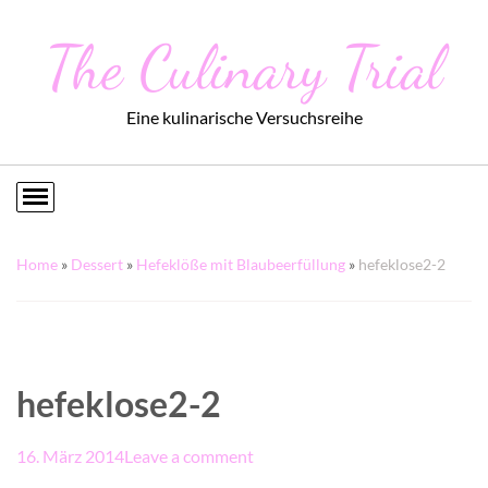
The Culinary Trial
Eine kulinarische Versuchsreihe
Home
»
Dessert
»
Hefeklöße mit Blaubeerfüllung
»
hefeklose2-2
hefeklose2-2
16. März 2014
Leave a comment