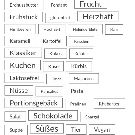
Frucht
Erdnussbutter
Fondant
Herzhaft
Frühstück
glutenfrei
Himbeeren
Hochzeit
Holunderblüte
Huhn
Karamell
Kartoffel
Kirschen
Klassiker
Kokos
Kräuter
Kuchen
Kürbis
Käse
Laktosefrei
Macarons
Linsen
Nüsse
Pasta
Pancakes
Portionsgebäck
Rhabarber
Pralinen
Schokolade
Salat
Spargel
Süßes
Tier
Vegan
Suppe