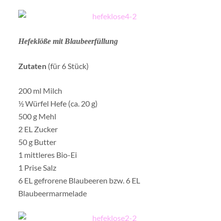
Hefeklöße mit Blaubeerfüllung
Zutaten
(für 6 Stück)
200 ml Milch
½ Würfel Hefe (ca. 20 g)
500 g Mehl
2 EL Zucker
50 g Butter
1 mittleres Bio-Ei
1 Prise Salz
6 EL gefrorene Blaubeeren bzw. 6 EL
Blaubeermarmelade