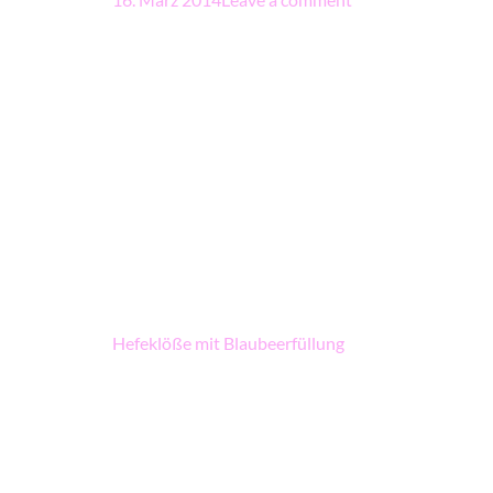
Beitragsnavigation
Hefeklöße mit Blaubeerfüllung