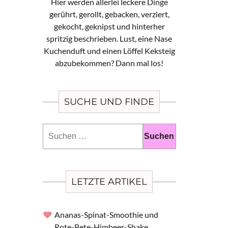
Hier werden allerlei leckere Dinge
gerührt, gerollt, gebacken, verziert,
gekocht, geknipst und hinterher
spritzig beschrieben. Lust, eine Nase
Kuchenduft und einen Löffel Keksteig
abzubekommen? Dann mal los!
SUCHE UND FINDE
Suchen
nach:
LETZTE ARTIKEL
Ananas-Spinat-Smoothie und
Rote-Bete-Himbeer-Shake