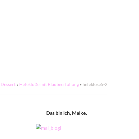
Dessert
»
Hefeklöße mit Blaubeerfüllung
»
hefeklose5-2
Das bin ich, Maike.