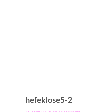
hefeklose5-2
16. März 2014
Leave a comment